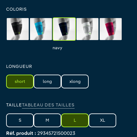
COLORIS
black
rivera
navy
white
pink
black
rivera
navy
white
pink
LONGUEUR
short
long
xlong
TAILLE
TABLEAU DES TAILLES
S
M
L
XL
Réf. produit :
29345721500023