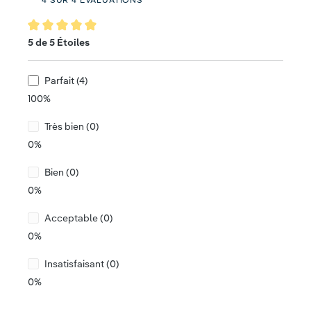
Note moyenne de 5 sur 5 étoiles
5 de 5 Étoiles
Parfait (4)
100%
Très bien (0)
0%
Bien (0)
0%
Acceptable (0)
0%
Insatisfaisant (0)
0%