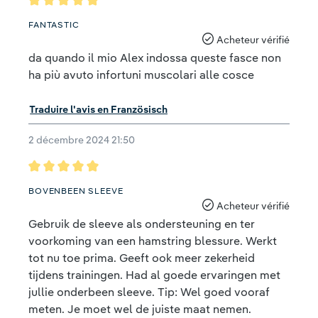
Évaluation avec une note de 5 sur 5 étoiles
FANTASTIC
Acheteur vérifié
da quando il mio Alex indossa queste fasce non
ha più avuto infortuni muscolari alle cosce
Traduire l'avis en Französisch
2 décembre 2024 21:50
Évaluation avec une note de 5 sur 5 étoiles
BOVENBEEN SLEEVE
Acheteur vérifié
Gebruik de sleeve als ondersteuning en ter
voorkoming van een hamstring blessure. Werkt
tot nu toe prima. Geeft ook meer zekerheid
tijdens trainingen. Had al goede ervaringen met
jullie onderbeen sleeve. Tip: Wel goed vooraf
meten. Je moet wel de juiste maat nemen.