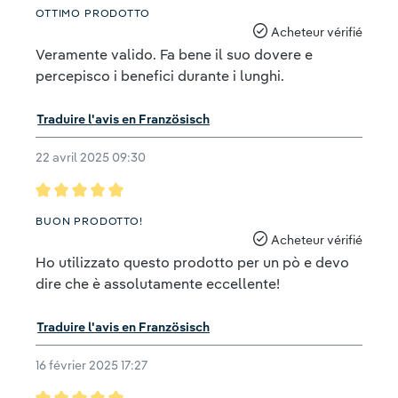
Évaluation avec une note de 5 sur 5 étoiles
OTTIMO PRODOTTO
Acheteur vérifié
Veramente valido. Fa bene il suo dovere e
percepisco i benefici durante i lunghi.
Traduire l'avis en Französisch
22 avril 2025 09:30
Évaluation avec une note de 5 sur 5 étoiles
BUON PRODOTTO!
Acheteur vérifié
Ho utilizzato questo prodotto per un pò e devo
dire che è assolutamente eccellente!
Traduire l'avis en Französisch
16 février 2025 17:27