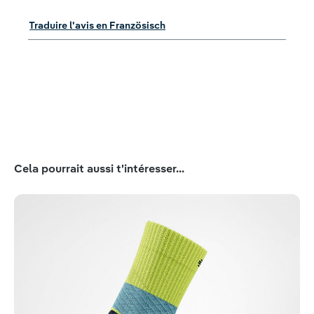
Traduire l'avis en Französisch
Ignorer la galerie de produits
Cela pourrait aussi t'intéresser...