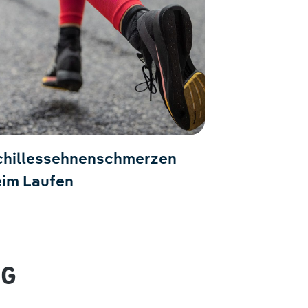
chillessehnenschmerzen
eim Laufen
NG