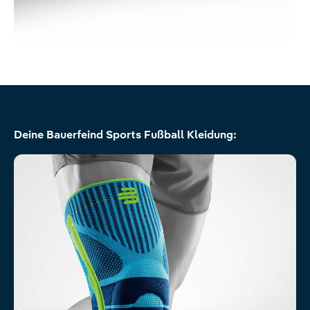
Produktgalerie überspringen
Deine Bauerfeind Sports Fußball Kleidung: